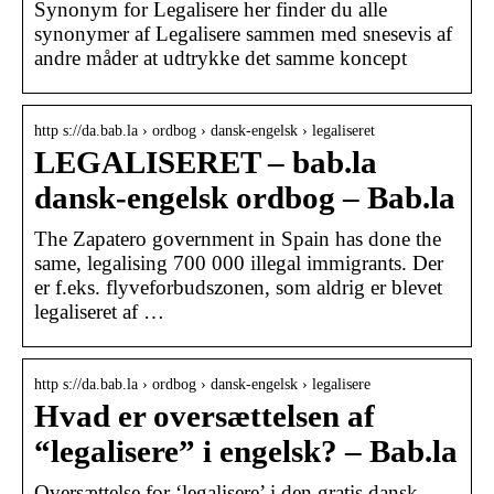
Synonym for Legalisere her finder du alle
synonymer af Legalisere sammen med snesevis af
andre måder at udtrykke det samme koncept
http s://da.bab.la › ordbog › dansk-engelsk › legaliseret
LEGALISERET – bab.la
dansk-engelsk ordbog – Bab.la
The Zapatero government in Spain has done the
same, legalising 700 000 illegal immigrants. Der
er f.eks. flyveforbudszonen, som aldrig er blevet
legaliseret af …
http s://da.bab.la › ordbog › dansk-engelsk › legalisere
Hvad er oversættelsen af
“legalisere” i engelsk? – Bab.la
Oversættelse for ‘legalisere’ i den gratis dansk-