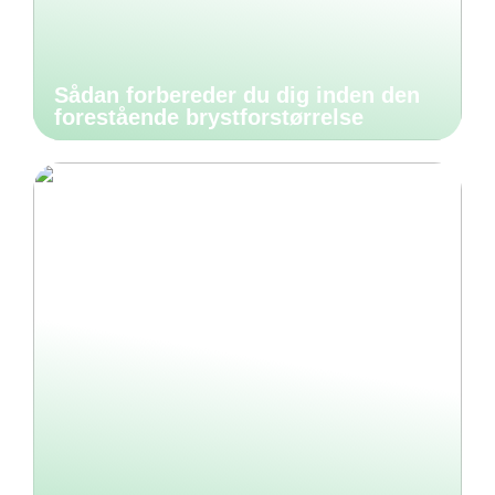
Sådan forbereder du dig inden den
forestående brystforstørrelse