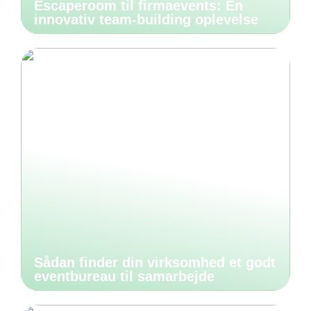
Escaperoom til firmaevents: En
innovativ team-building oplevelse
Sådan finder din virksomhed et godt
eventbureau til samarbejde