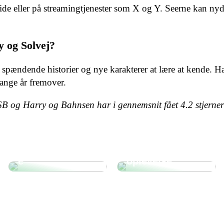
e eller på streamingtjenester som X og Y. Seerne kan nyde
y og Solvej?
 spændende historier og nye karakterer at lære at kende. H
mange år fremover.
DSB og Harry og Bahnsen har i gennemsnit fået
4.2
stjerner
Sådan
forbereder du
Escaperoom til
dig inden den
firmaevents: En
forestående
innovativ team-
brystforstørrels
building
e
oplevelse