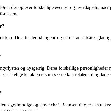
lører, der oplever forskellige eventyr og hverdagsdramaer 
or seerne.
r?
skab. De arbejder på togene og sikrer, at alt kører glat og 
?
tyrlysten og nysgerrig. Deres forskellige personligheder re
 elskelige karakterer, som seerne kan relatere til og lade 
?
deres godmodige og sjove chef. Bahnsen tilføjer ekstra kryd