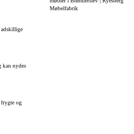
møbler i Brønderslev | Ryesberg
Møbelfabrik
adskillige
g kan nydes
 frygte og