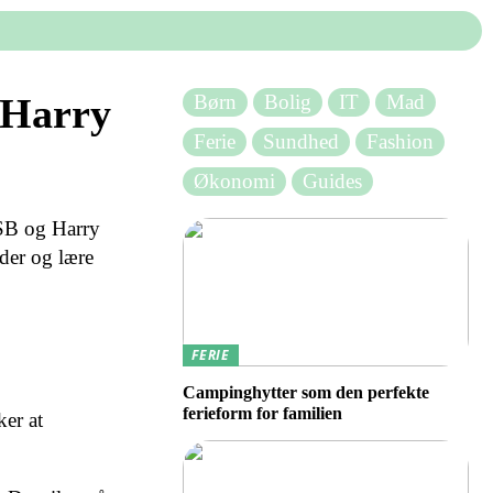
Børn
Bolig
IT
Mad
 Harry
Ferie
Sundhed
Fashion
Økonomi
Guides
DSB og Harry
der og lære
FERIE
Campinghytter som den perfekte
ferieform for familien
er at