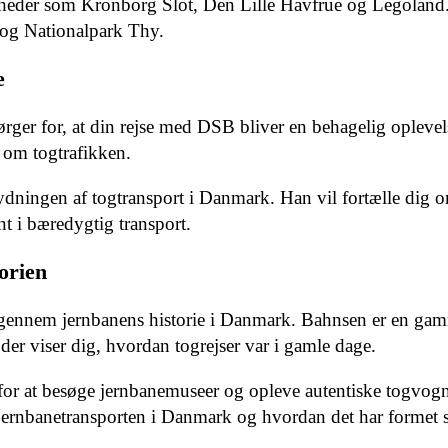
heder som Kronborg Slot, Den Lille Havfrue og Legoland.
og Nationalpark Thy.
e
er for, at din rejse med DSB bliver en behagelig oplevel
l om togtrafikken.
ningen af togtransport i Danmark. Han vil fortælle dig 
t i bæredygtig transport.
orien
e gennem jernbanens historie i Danmark. Bahnsen er en ga
 viser dig, hvordan togrejser var i gamle dage.
for at besøge jernbanemuseer og opleve autentiske togvogn
f jernbanetransporten i Danmark og hvordan det har formet 