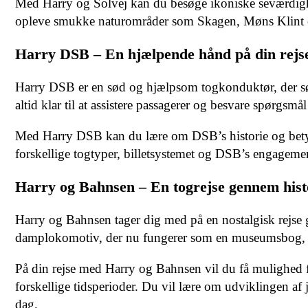
Med Harry og Solvej kan du besøge ikoniske seværdig
opleve smukke naturområder som Skagen, Møns Klint 
Harry DSB – En hjælpende hånd på din rejs
Harry DSB er en sød og hjælpsom togkonduktør, der sørg
altid klar til at assistere passagerer og besvare spørgsmå
Med Harry DSB kan du lære om DSB’s historie og betyd
forskellige togtyper, billetsystemet og DSB’s engagemen
Harry og Bahnsen – En togrejse gennem hist
Harry og Bahnsen tager dig med på en nostalgisk rejs
damplokomotiv, der nu fungerer som en museumsbog, der
På din rejse med Harry og Bahnsen vil du få mulighed 
forskellige tidsperioder. Du vil lære om udviklingen a
dag.