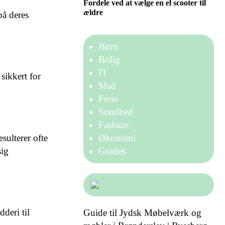
Fordele ved at vælge en el scooter til
ældre
på deres
Børn
Bolig
IT
sikkert for
Mad
Ferie
Sundhed
Fashion
Økonomi
sulterer ofte
Guides
sig
deri til
Guide til Jydsk Møbelværk og