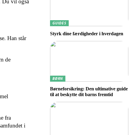
 Du vil også
GUIDES
Styrk dine færdigheder i hverdagen
se. Han står
om de
BØRN
Børneforsikring: Den ultimative guide
til at beskytte dit barns fremtid
mmel
e fra
samfundet i