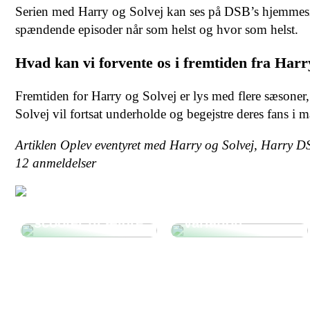
Serien med Harry og Solvej kan ses på DSB’s hjemmesid
spændende episoder når som helst og hvor som helst.
Hvad kan vi forvente os i fremtiden fra Harr
Fremtiden for Harry og Solvej er lys med flere sæsoner,
Solvej vil fortsat underholde og begejstre deres fans i 
Artiklen Oplev eventyret med Harry og Solvej, Harry 
12
anmeldelser
Kombination af
Fordele ved at
foder –
vælge en el
fleksibilitet og
scooter til ældre
variation