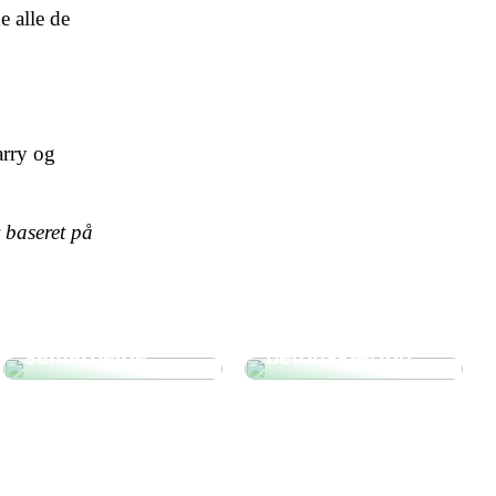
 alle de
arry og
 baseret på
Sådan finder din
virksomhed et
Tre gode ting at
godt
vide om
eventbureau til
diamant- og
samarbejde
betonskæring