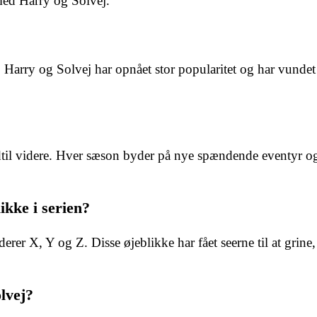
med Harry og Solvej.
 Harry og Solvej har opnået stor popularitet og har vundet 
dtil videre. Hver sæson byder på nye spændende eventyr o
ikke i serien?
rer X, Y og Z. Disse øjeblikke har fået seerne til at grine,
lvej?