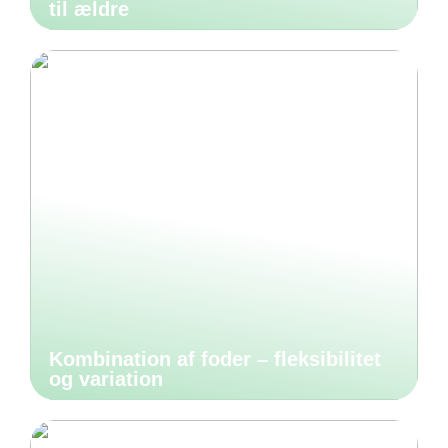
til ældre
Kombination af foder – fleksibilitet
og variation