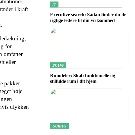
ituationer,
IT
æder i kraft
Executive search: Sådan finder du de
rigtige ledere til din virksomhed
.
adedækning,
g for
n omfatter
t eller
BOLIG
Rumdeler: Skab funktionelle og
stilfulde rum i dit hjem
de pakker
meget høje
ringen
 hvis ulykken
GUIDES