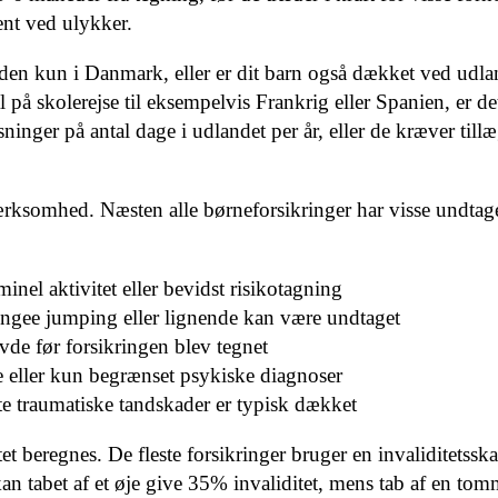
nt ved ulykker.
en kun i Danmark, eller er dit barn også dækket ved udla
al på skolerejse til eksempelvis Frankrig eller Spanien, er det
inger på antal dage i udlandet per år, eller de kræver tillæ
ærksomhed. Næsten alle børneforsikringer har visse undtage
nel aktivitet eller bevidst risikotagning
gee jumping eller lignende kan være undtaget
vde før forsikringen blev tegnet
 eller kun begrænset psykiske diagnoser
 traumatiske tandskader er typisk dækket
beregnes. De fleste forsikringer bruger en invaliditetsska
kan tabet af et øje give 35% invaliditet, mens tab af en tom