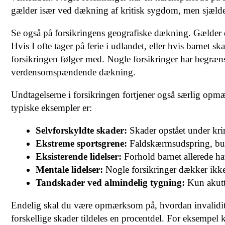
gælder især ved dækning af kritisk sygdom, men sjælde
Se også på forsikringens geografiske dækning. Gælder d
Hvis I ofte tager på ferie i udlandet, eller hvis barnet sk
forsikringen følger med. Nogle forsikringer har begrænsn
verdensomspændende dækning.
Undtagelserne i forsikringen fortjener også særlig opm
typiske eksempler er:
Selvforskyldte skader:
Skader opstået under krimi
Ekstreme sportsgrene:
Faldskærmsudspring, bun
Eksisterende lidelser:
Forhold barnet allerede ha
Mentale lidelser:
Nogle forsikringer dækker ikke
Tandskader ved almindelig tygning:
Kun akutte
Endelig skal du være opmærksom på, hvordan invaliditet 
forskellige skader tildeles en procentdel. For eksempel 