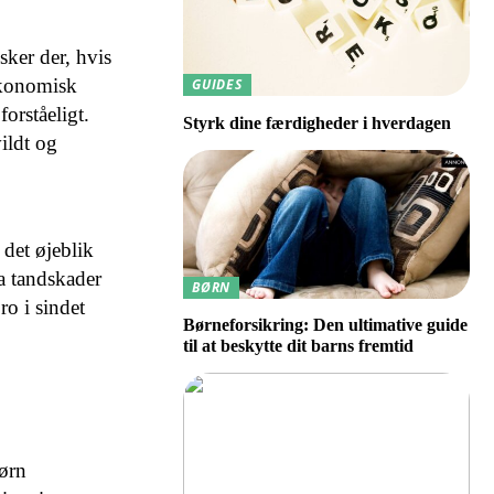
sker der, hvis
økonomisk
GUIDES
orståeligt.
Styrk dine færdigheder i hverdagen
ildt og
 det øjeblik
ra tandskader
BØRN
ro i sindet
Børneforsikring: Den ultimative guide
til at beskytte dit barns fremtid
børn