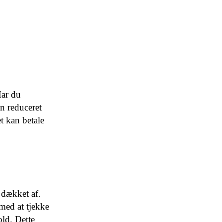
Har du
en reduceret
t kan betale
 dækket af.
 med at tjekke
old. Dette