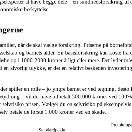
gseksperter at have begge dele – en sundhedsforsikring til 
konomiske beskyttelse.
ngerne
amilier, når de skal vælge forsikring. Priserne på børnefors
gsselskab og barnets alder. En basisforsikring kan koste fr
be op i 1000-2000 kroner årligt eller mere. Det lyder må
 alvorlig ulykke, er det en relativt beskeden investering
der spiller en rolle – jo yngre barnet er ved tegning, desto 
tydning – vil du have udbetalt 500.000 kroner ved 100% i
r selvrisiko prisen. Vælger du en selvrisiko på eksempelvi
selv betale de første 1.000 kroner ved en skade.
Premiump
Standardpakke