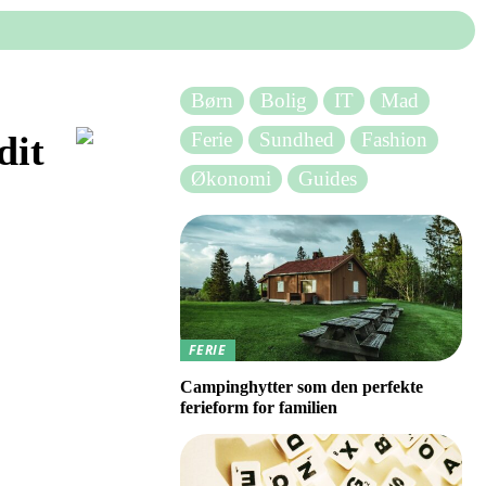
Børn
Bolig
IT
Mad
Ferie
Sundhed
Fashion
dit
Økonomi
Guides
FERIE
Campinghytter som den perfekte
ferieform for familien