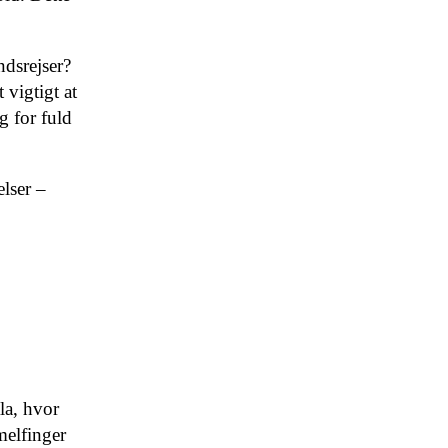
ndsrejser?
 vigtigt at
g for fuld
lser –
la, hvor
melfinger