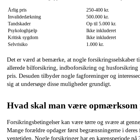
Årlig pris
250-400 kr.
Invalidedækning
500.000 kr.
Tandskader
Op til 5.000 kr.
Psykologhjælp
Ikke inkluderet
Kritisk sygdom
Ikke inkluderet
Selvrisiko
1.000 kr.
Det er værd at bemærke, at nogle forsikringsselskaber ti
allerede bilforsikring, indboforsikring og husforsikring
pris. Desuden tilbyder nogle fagforeninger og interesseo
sig at undersøge disse muligheder grundigt.
Hvad skal man være opmærksom på
Forsikringsbetingelser kan være tørre og svære at genne
Mange forældre opdager først begrænsningerne i deres for
ventetiden. Nogle forsikringer har en karensperiode på 3