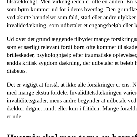
tilstrækkeligt. Men virkeligheden er ofte en anden. En spe
som børn kommer ud for i deres hverdag. Den grundlægg
ved akutte hændelser som fald, stød eller andre ulykker
invalidedækning, som udbetaler et engangsbeløb eller løb
Ud over det grundlæggende tilbyder mange forsikring
som er særligt relevant fordi børn ofte kommer til ska
brilleskader, psykologhjælp efter traumatiske oplevelser
endda kritisk sygdom dækning, der udbetaler et beløb h
diabetes.
Det er vigtigt at forstå, at ikke alle forsikringer er e
med mange ekstra fordele. Invaliditetsdækningen varier
invaliditetsgrader, mens andre begynder at udbetale ved
dækker døgnet rundt eller kun i fritiden. Mange forældre
er ude.