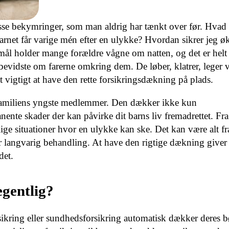
sse bekymringer, som man aldrig har tænkt over før. Hvad 
arnet får varige mén efter en ulykke? Hvordan sikrer jeg 
ål holder mange forældre vågne om natten, og det er helt f
bevidste om farerne omkring dem. De løber, klatrer, leger v
 vigtigt at have den rette forsikringsdækning på plads.
familiens yngste medlemmer. Den dækker ikke kun
nte skader der kan påvirke dit barns liv fremadrettet. Fra
allige situationer hvor en ulykke kan ske. Det kan være alt f
ver langvarig behandling. At have den rigtige dækning giver 
det.
gentlig?
rsikring eller sundhedsforsikring automatisk dækker deres 