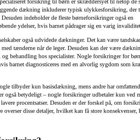
cialiseret forsikring til børn er skræddersyet til netop de s
ende dækning inkluderer typisk ulykkesforsikring, der tr
. Desuden indeholder de fleste børneforsikringer også en
ende ydelser, hvis barnet pådrager sig en varig invaliditet
sselskaber også udvidede dækninger. Det kan være tandsk
de med tænderne når de leger. Desuden kan der være dæknin
, og behandling hos specialister. Nogle forsikringer for bør
vis barnet diagnosticeres med en alvorlig sygdom som kræf
ns. Nogle tilbyder kun basisdækning, mens andre har omfatten
er også betydeligt – nogle forsikringer udbetaler kun ved 
 lavere procentsatser. Desuden er der forskel på, om forsik
 overser disse detaljer, hvilket kan få store konsekvenser,