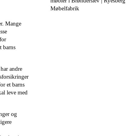
møbler i Brønderslev | Ryesberg
Møbelfabrik
per. Mange
isse
for
t barns
 har andre
forsikringer
or et barns
kal leve med
inger og
igere