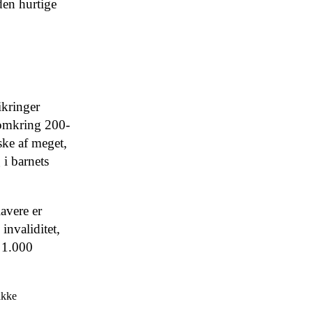
den hurtige
ikringer
a omkring 200-
ske af meget,
 i barnets
lavere er
nvaliditet,
s 1.000
akke