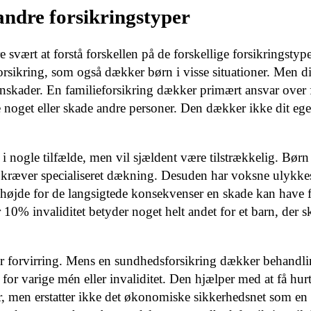
andre forsikringstyper
 svært at forstå forskellen på de forskellige forsikringsty
oforsikring, som også dækker børn i visse situationer. Men d
nskader. En familieforsikring dækker primært ansvar over 
e noget eller skade andre personer. Den dækker ikke dit ege
 nogle tilfælde, men vil sjældent være tilstrækkelig. Børn
kræver specialiseret dækning. Desuden har voksne ulykkes
højde for de langsigtede konsekvenser en skade kan have f
10% invaliditet betyder noget helt andet for et barn, der s
er forvirring. Mens en sundhedsforsikring dækker behandl
r varige mén eller invaliditet. Den hjælper med at få hurt
er, men erstatter ikke det økonomiske sikkerhedsnet som en