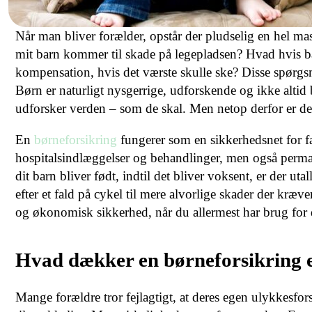
Når man bliver forælder, opstår der pludselig en hel ma
mit barn kommer til skade på legepladsen? Hvad hvis b
kompensation, hvis det værste skulle ske? Disse spørgsm
Børn er naturligt nysgerrige, udforskende og ikke altid 
udforsker verden – som de skal. Men netop derfor er det
En
børneforsikring
fungerer som en sikkerhedsnet for 
hospitalsindlæggelser og behandlinger, men også permane
dit barn bliver født, indtil det bliver voksent, er der ut
efter et fald på cykel til mere alvorlige skader der kræ
og økonomisk sikkerhed, når du allermest har brug for 
Hvad dækker en børneforsikring e
Mange forældre tror fejlagtigt, at deres egen ulykkesfo