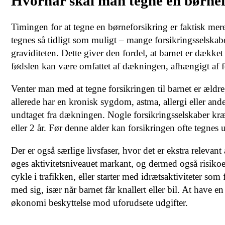
Hvornår skal man tegne en børnef
Timingen for at tegne en børneforsikring er faktisk mere
tegnes så tidligt som muligt – mange forsikringsselskab
graviditeten. Dette giver den fordel, at barnet er dækket
fødslen kan være omfattet af dækningen, afhængigt af f
Venter man med at tegne forsikringen til barnet er ældr
allerede har en kronisk sygdom, astma, allergi eller ande
undtaget fra dækningen. Nogle forsikringsselskaber kræve
eller 2 år. Før denne alder kan forsikringen ofte tegne
Der er også særlige livsfaser, hvor det er ekstra releva
øges aktivitetsniveauet markant, og dermed også risikoe
cykle i trafikken, eller starter med idrætsaktiviteter so
med sig, især når barnet får knallert eller bil. At have e
økonomi beskyttelse mod uforudsete udgifter.