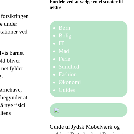
Fordele ved at vælge en el scooter til
ældre
 forsikringen
de under
Børn
ikationer ved
Bolig
IT
Mad
Hvis barnet
Ferie
old bliver
Sundhed
rnet fylder 1
Fashion
g.
Økonomi
børnehave,
Guides
 begynder at
å nye risici
liens
Guide til Jydsk Møbelværk og