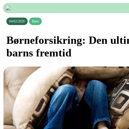
04/02/2026
Børn
Børneforsikring: Den ultim
barns fremtid