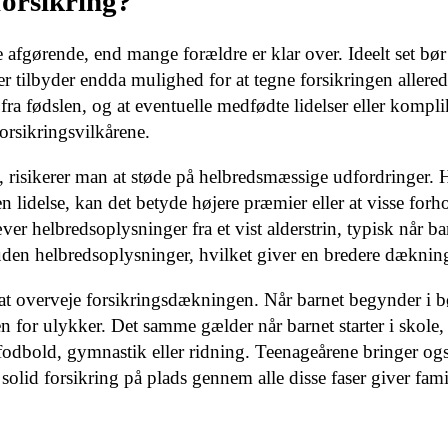
orsikring?
 afgørende, end mange forældre er klar over. Ideelt set bør
er tilbyder endda mulighed for at tegne forsikringen allere
 fra fødslen, og at eventuelle medfødte lidelser eller kompl
orsikringsvilkårene.
e, risikerer man at støde på helbredsmæssige udfordringer. 
n lidelse, kan det betyde højere præmier eller at visse forh
r helbredsoplysninger fra et vist alderstrin, typisk når ba
s uden helbredsoplysninger, hvilket giver en bredere dæknin
nt at overveje forsikringsdækningen. Når barnet begynder i 
n for ulykker. Det samme gælder når barnet starter i skole,
m fodbold, gymnastik eller ridning. Teenageårene bringer ogs
n solid forsikring på plads gennem alle disse faser giver fami