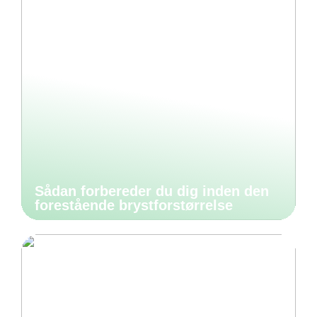
Sådan forbereder du dig inden den
forestående brystforstørrelse